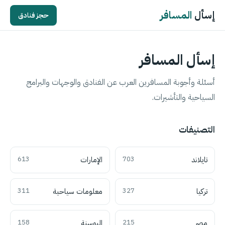
إسأل
المسافر
حجز فنادق
إسأل المسافر
أسئلة وأجوبة المسافرين العرب عن الفنادق والوجهات والبرامج
السياحية والتأشيرات.
التصنيفات
تايلاند
703
الإمارات
613
تركيا
327
معلومات سياحية
311
مصر
215
البوسنة
158