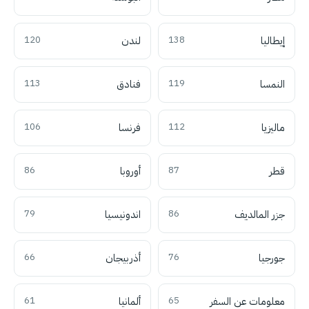
إيطاليا
138
لندن
120
النمسا
119
فنادق
113
ماليزيا
112
فرنسا
106
قطر
87
أوروبا
86
جزر المالديف
86
اندونيسيا
79
جورجيا
76
أذربيجان
66
معلومات عن السفر
65
ألمانيا
61