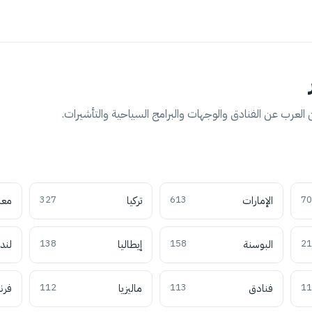
العرب عن الفنادق والوجهات والبرامج السياحية والتأشيرات.
70
الإمارات
613
تركيا
327
معل
21
البوسنة
158
إيطاليا
138
لند
11
فنادق
113
ماليزيا
112
فرن