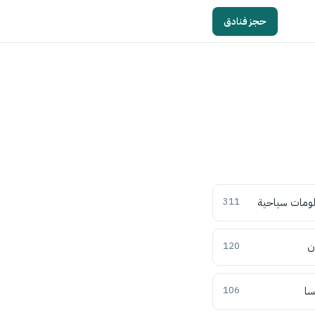
حجز فنادق
ومات سياحية
311
ن
120
سا
106