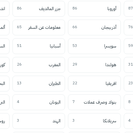
87
أوروبا
86
جزر المالديف
86
اند
76
أذربيجان
66
معلومات عن السفر
65
ألما
59
سويسرا
53
أسبانيا
51
الس
31
هولندا
29
المغرب
26
كوري
23
افريقيا
22
الطيران
13
الب
8
بنوك وصرف عملات
7
اليونان
4
النر
4
سريلانكا
3
الهند
3
روس