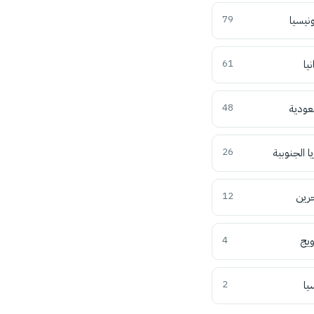
ونيسيا
79
نيا
61
عودية
48
ا الجنوبية
26
حرين
12
ويج
4
يا
2