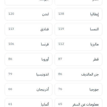
إيطاليا
138
لندن
120
النمسا
119
فنادق
113
ماليزيا
112
فرنسا
106
قطر
87
أوروبا
86
جزر المالديف
86
اندونيسيا
79
جورجيا
76
أذربيجان
66
معلومات عن السفر
65
ألمانيا
61