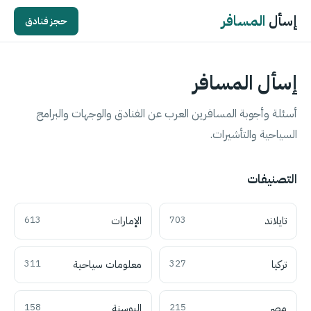
إسأل
المسافر
حجز فنادق
إسأل المسافر
أسئلة وأجوبة المسافرين العرب عن الفنادق والوجهات والبرامج
السياحية والتأشيرات.
التصنيفات
تايلاند
703
الإمارات
613
تركيا
327
معلومات سياحية
311
مصر
215
البوسنة
158