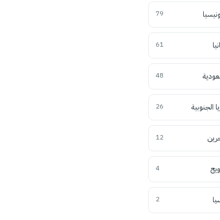
ونيسيا
79
نيا
61
عودية
48
ا الجنوبية
26
حرين
12
ويج
4
يا
2