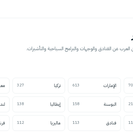
العرب عن الفنادق والوجهات والبرامج السياحية والتأشيرات.
70
الإمارات
613
تركيا
327
معل
21
البوسنة
158
إيطاليا
138
لند
11
فنادق
113
ماليزيا
112
فرن