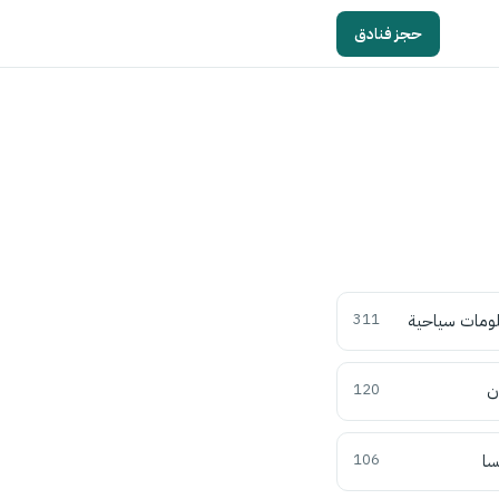
حجز فنادق
ومات سياحية
311
ن
120
سا
106