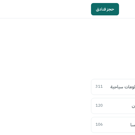
حجز فنادق
ومات سياحية
311
ن
120
سا
106