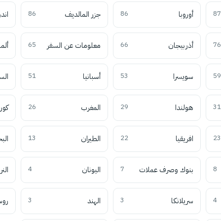
87
أوروبا
86
جزر المالديف
86
اند
76
أذربيجان
66
معلومات عن السفر
65
ألما
59
سويسرا
53
أسبانيا
51
الس
31
هولندا
29
المغرب
26
كوري
23
افريقيا
22
الطيران
13
الب
8
بنوك وصرف عملات
7
اليونان
4
النر
4
سريلانكا
3
الهند
3
روس