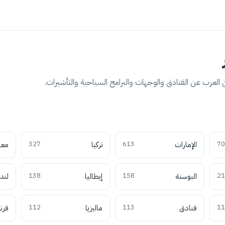
العرب عن الفنادق والوجهات والبرامج السياحية والتأشيرات.
70
الإمارات
613
تركيا
327
معل
21
البوسنة
158
إيطاليا
138
لند
11
فنادق
113
ماليزيا
112
فرن