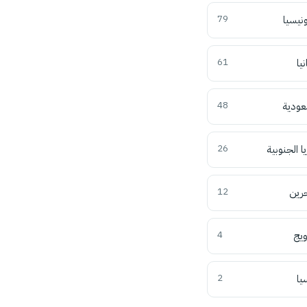
ونيسيا
79
نيا
61
عودية
48
ا الجنوبية
26
حرين
12
ويج
4
يا
2