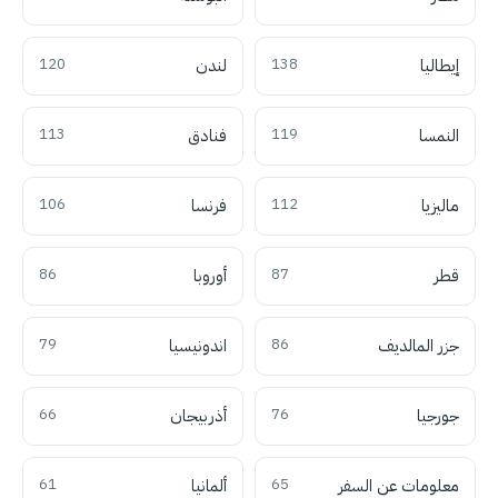
إيطاليا
138
لندن
120
النمسا
119
فنادق
113
ماليزيا
112
فرنسا
106
قطر
87
أوروبا
86
جزر المالديف
86
اندونيسيا
79
جورجيا
76
أذربيجان
66
معلومات عن السفر
65
ألمانيا
61