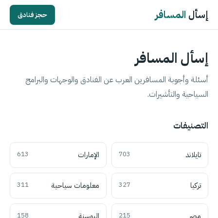
إسأل
المسافر
حجز فنادق
إسأل المسافر
أسئلة وأجوبة المسافرين العرب عن الفنادق والوجهات والبرامج
السياحية والتأشيرات.
التصنيفات
تايلاند
703
الإمارات
613
تركيا
327
معلومات سياحية
311
مصر
215
البوسنة
158