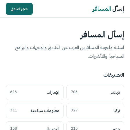
إسأل
المسافر
حجز فنادق
إسأل المسافر
أسئلة وأجوبة المسافرين العرب عن الفنادق والوجهات والبرامج
السياحية والتأشيرات.
التصنيفات
تايلاند
703
الإمارات
613
تركيا
327
معلومات سياحية
311
مصر
215
البوسنة
158