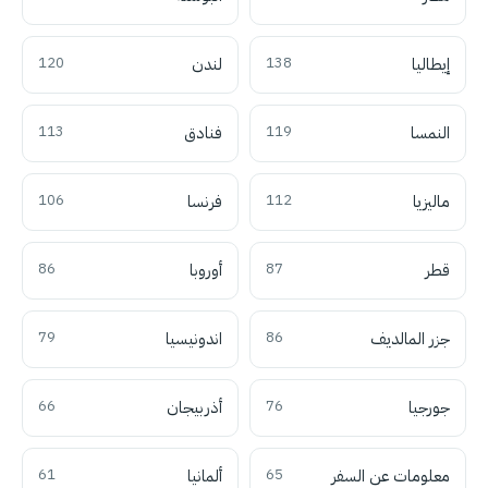
إيطاليا
138
لندن
120
النمسا
119
فنادق
113
ماليزيا
112
فرنسا
106
قطر
87
أوروبا
86
جزر المالديف
86
اندونيسيا
79
جورجيا
76
أذربيجان
66
معلومات عن السفر
65
ألمانيا
61