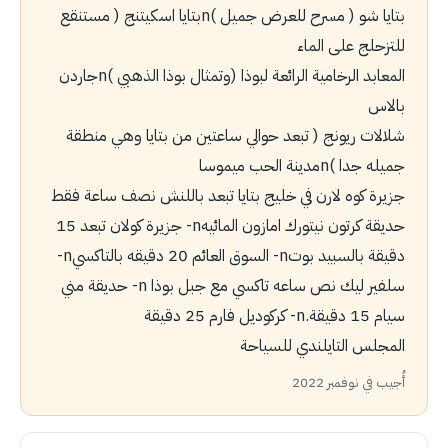
بتايا شو ( مسرح للعرض جميل )nبتايا اسكيتنج ( مستنقع
للتزحلج على الماء
المعابد الرخامية الرائعة لبوذا (وتمثال بوذا الذهبي )nجاردن
بالاس
شلالات ريونج ( تبعد حوالي ساعتين من بتايا وهي منطقة
جميله جدا )nمدينة الحب ميموسا
جزيرة كوه لارن في خليج بتايا تبعد باللنش نصف ساعة فقط
حديقة كرتون نيتورك امازون المائيهn- جزيرة كوﻻن تبعد 15
دقيقة بالسبيد بوتn- السوق العائم 20 دقيقه بالتاكسيn-
سلفير ليك نص ساعه تاكسي مع جبل بوذا n- حديقة مني
سيام 15 دقيقة.n- كركوديل فارم 25 دقيقة
المجلس التايلندي للسياحة
أُجيب في نوفمبر 2022