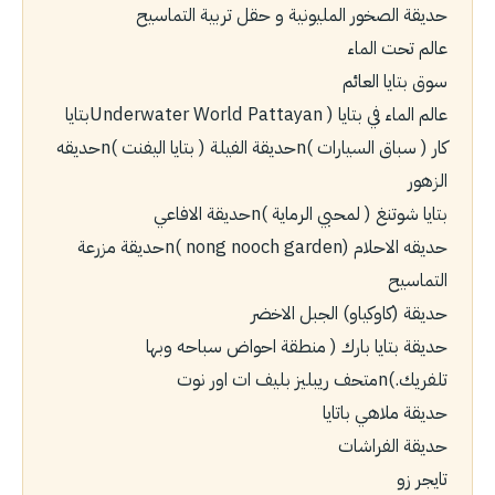
حديقة الصخور المليونية و حقل تربية التماسيح
عالم تحت الماء
سوق بتايا العائم
عالم الماء في بتايا ( Underwater World Pattayanبتايا
كار ( سباق السيارات )nحديقة الفيلة ( بتايا اليفنت )nحديقه
الزهور
بتايا شوتنغ ( لمحبي الرماية )nحديقة الافاعي
حديقه الاحلام (nong nooch garden )nحديقة مزرعة
التماسيح
حديقة (كاوكياو) الجبل الاخضر
حديقة بتايا بارك ( منطقة احواض سباحه وبها
تلفريك.)nمتحف ريبليز بليف ات اور نوت
حديقة ملاهي باتايا
حديقة الفراشات
تايجر زو