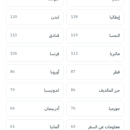
إيطاليا
138
لندن
120
النمسا
119
فنادق
113
ماليزيا
112
فرنسا
106
قطر
87
أوروبا
86
جزر المالديف
86
اندونيسيا
79
جورجيا
76
أذربيجان
66
معلومات عن السفر
65
ألمانيا
61