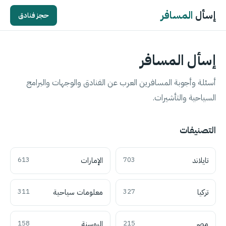
إسأل
المسافر
حجز فنادق
إسأل المسافر
أسئلة وأجوبة المسافرين العرب عن الفنادق والوجهات والبرامج
السياحية والتأشيرات.
التصنيفات
تايلاند
703
الإمارات
613
تركيا
327
معلومات سياحية
311
مصر
215
البوسنة
158