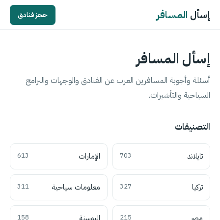
إسأل
المسافر
حجز فنادق
إسأل المسافر
أسئلة وأجوبة المسافرين العرب عن الفنادق والوجهات والبرامج
السياحية والتأشيرات.
التصنيفات
تايلاند
703
الإمارات
613
تركيا
327
معلومات سياحية
311
مصر
215
البوسنة
158