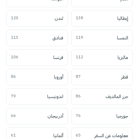
إيطاليا
138
لندن
120
النمسا
119
فنادق
113
ماليزيا
112
فرنسا
106
قطر
87
أوروبا
86
جزر المالديف
86
اندونيسيا
79
جورجيا
76
أذربيجان
66
معلومات عن السفر
65
ألمانيا
61