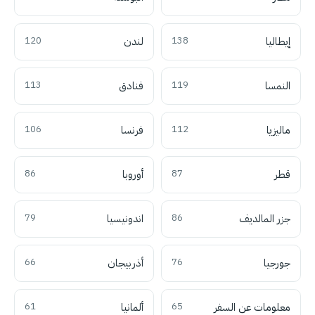
إيطاليا
138
لندن
120
النمسا
119
فنادق
113
ماليزيا
112
فرنسا
106
قطر
87
أوروبا
86
جزر المالديف
86
اندونيسيا
79
جورجيا
76
أذربيجان
66
معلومات عن السفر
65
ألمانيا
61