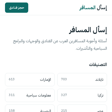
إسأل
المسافر
حجز فنادق
إسأل المسافر
أسئلة وأجوبة المسافرين العرب عن الفنادق والوجهات والبرامج
السياحية والتأشيرات.
التصنيفات
تايلاند
703
الإمارات
613
تركيا
327
معلومات سياحية
311
مصر
215
البوسنة
158