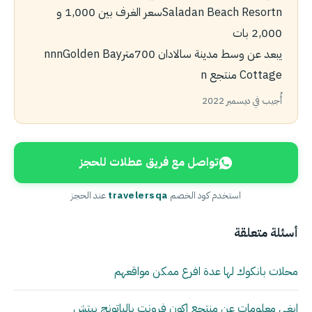
Saladan Beach Resortnسعر الغرف بين 1,000 و
2,000 بات
يبعد عن وسط مدينة سالادان 700مترnㅤnㅤnGolden Bay
Cottage منتجعnㅤ ㅤㅤㅤㅤㅤ
أُجيب في ديسمبر 2022
تواصل مع فريق عطلات للحجز
استخدم كود الخصم
travelersqa
عند الحجز
أسئلة متعلقة
محلات بانكوك لها عدة افرع ممكن مواقعهم
ابغى معلومات عن منتجع اكون فرونت بالباتونج بيتش