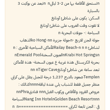
nتستحق الأقامة بها من 2-3 لياليnㅤ ㅤㅤㅤㅤㅤ ㅤnتبعد عن بوكيت 3
بالسيارة
السكن: يكون على شاطئ آونانغ
لا تفوت وقت الغروب على شاطئ آونانغ
السياحة :- جولات البحريةnㅤ ㅤㅤㅤㅤㅤ
جولة الجزر الاربع -nجولة جزيرة ko Hong-nnالذهاب
لشاطئ Railay Beach-nㅤ ㅤㅤㅤㅤㅤnㅤ ㅤㅤㅤㅤㅤnالأماكن السياحية الأخرى : nㅤㅤㅤㅤㅤㅤ
nKrabi Hot Springsnالعيون السخنةnEmerald Pool
بحرية الكريستال هذة غريبة ع عيون السخنة- هذة الأماكن
تبعد ساعة عن شاطئ آونانغnㅤnㅤ ㅤㅤㅤㅤㅤnTiger Cave
Templenصعود بالدرج 1,237 درجة للجبل يطل على كرابي
منظر جميل فقط للشباب يلي عندة لياقةnㅤㅤㅤㅤㅤnㅤnnكذالك :
عروض القرود والأفاعي وركوب الفيلnㅤnㅤnㅤ فنادقnnPhra
Nang Inn HotelnGolden Beach Resortnㅤㅤㅤㅤㅤnnالسياحة
في : الجزر تابعة لكرابي ====================nㅤ ㅤㅤㅤㅤㅤ ㅤㅤㅤㅤㅤnㅤ