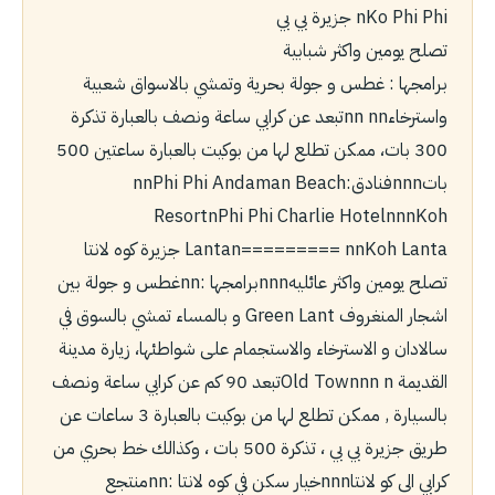
nKo Phi Phi جزيرة بي بي
تصلح يومين واكثر شبابية
برامجها : غطس و جولة بحرية وتمشي بالاسواق شعبية
واسترخاءnㅤnㅤ ㅤㅤㅤㅤㅤnㅤnتبعد عن كرابي ساعة ونصف بالعبارة تذكرة
300 بات، ممكن تطلع لها من بوكيت بالعبارة ساعتين 500
باتnㅤnㅤnفنادق:nㅤnPhi Phi Andaman Beach
ResortnPhi Phi Charlie HotelnnㅤㅤㅤㅤㅤnKoh
Lantan========= ㅤnㅤnKoh Lanta جزيرة كوه لانتا
تصلح يومين واكثر عائليهnㅤㅤㅤㅤㅤnㅤnبرامجها :nㅤㅤㅤㅤㅤnغطس و جولة بين
اشجار المنغروف Green Lant و بالمساء تمشي بالسوق في
سالادان و الاسترخاء والاستجمام على شواطئها، زيارة مدينة
القديمة Old Townnㅤnㅤ ㅤㅤㅤㅤㅤnتبعد 90 كم عن كرابي ساعة ونصف
بالسيارة , ممكن تطلع لها من بوكيت بالعبارة 3 ساعات عن
طريق جزيرة بي بي ، تذكرة 500 بات ، وكذالك خط بحري من
كرابي الى كو لانتاnㅤnㅤnخيار سكن في كوه لانتا :nㅤnمنتجع