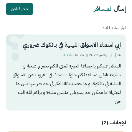
إسأل
المسافر
حجز فنادق
الرئيسية
›
تايلاند
ابي اسماء الاسواق الليلية في بانكوك ضروري
سُئل في نوفمبر 2022 في تصنيف
تايلاند
السلام عليكم يا جماعة الخيرnاتمنى انكم بخير و صحة و
سلامةnابغي مساعدتكم حاولت ابحث في القروب عن الاسواق
الليلية في بانكوك و ما حصلتnانا اذكر في حد طرشها بس ما
لقيتهاnاذا ممكن حد يسويلي منشن عليهnو يزاكم الله الف
خير
الإجابات (2)