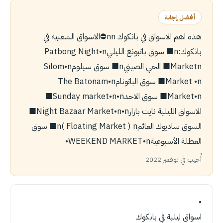
أفضل إجابة
هذه اهم الاسواق في بانكوك nn⛔️الاسواق الشعبية في
بانكوك:n■ سوق باتبونغ الليليn‏•Patbong Night
Marketn■ الحي الصينيn■ سوق سيلومn‏•Silom
Market •n■ سوق الباتونامn‏•The Batonam
Market•n■ سوق الاحدn‏•Sunday market•n■
الاسواق الليلية نايت بازارn‏•Night Bazaar Market•n■
السوق ساديوك العائمn‏ ( Floating Market )n■ سوق
العطلة الأسبوعيةn‏•WEEKEND MARKET•
أُجيب في نوفمبر 2022
•
اسواق ليلية في بانكوك