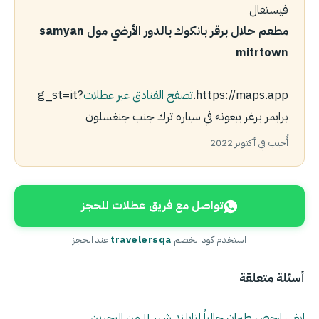
فيستفال
مطعم حلال برقر بانكوك بالدور الأرضي مول samyan
mitrtown
https://maps.app.
تصفح الفنادق عبر عطلات
?g_st=it
برايمر برغر يبعونه في سياره ترك جنب جنغسلون
أُجيب في أكتوبر 2022
تواصل مع فريق عطلات للحجز
استخدم كود الخصم
travelersqa
عند الحجز
أسئلة متعلقة
ابغي ارخص طيران حالياً لتايلند شهر ١١ من البحرين