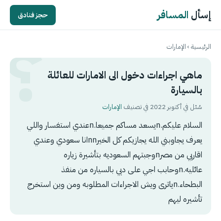
إسأل
المسافر
حجز فنادق
الرئيسية
›
الإمارات
ماهي اجراءات دخول الى الامارات للعائلة
بالسيارة
سُئل في أكتوبر 2022 في تصنيف
الإمارات
السلام عليكم.nيسعد مساكم جميعا.nعندي استفسار واللي
يعرف يجاوبني الله يجازيكم كل الخيرnnانا سعودي وعندي
اقاربي من مصرnوجبتهم السعوديه بتأشيرة زياره
عائليه.nوحابب اجي على دبي بالسياره من منفذ
البطحاء.nياترى ويش الاجراءات المطلوبه ومن وين استخرج
تأشيره ليهم