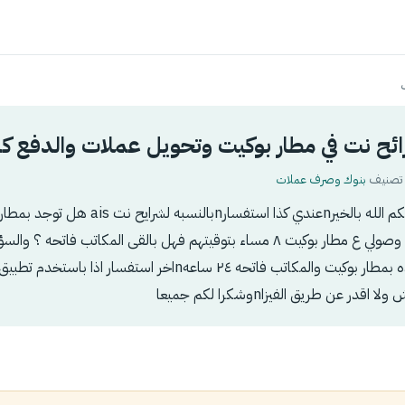
ئح نت في مطار بوكيت وتحويل عملات والدفع ك
بنوك وصرف عملات
السلام عليكمnصبحكم الله بالخيرnعندي كذا استفسارnبالنس
موقعها بالضبطnوانا وصولي ع مطار بوكيت ٨ مساء بتوقيتهم فهل بالقى المكاتب فاتح
در عن طريق الفيزاnوشكرا لكم جميعا