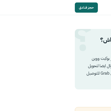
حجز فنادق
اش؟
به لشرايح نت ais هل توجد بمطار بوكيت ووين
ه ؟ والسؤال ايضا لتحويل
العملات هل متواجده بمطار بوكيت والمكاتب فاتحه ٢٤ ساعهnاخر استفسار اذا باستخدم تطبيق Grab للتوصيل