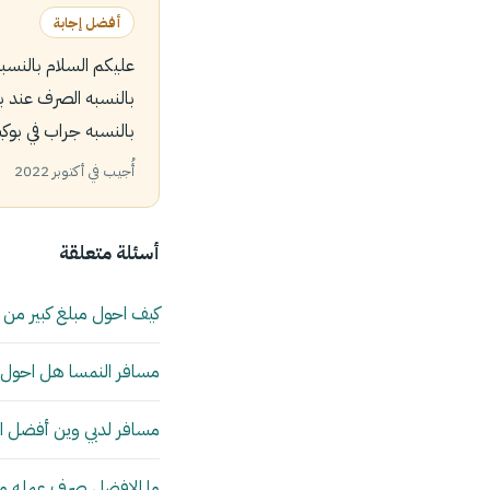
أفضل إجابة
عليكم السلام بالنسب
بالنسبه الصرف عند 
بالنسبه جراب في بوكيت استخدم تطبي
أُجيب في أكتوبر 2022
أسئلة متعلقة
كيف احول مبلغ كبير من
مسافر النمسا هل احول ري
مسافر لدبي وين أفضل اص
ما الافضل صرف عمله من ا