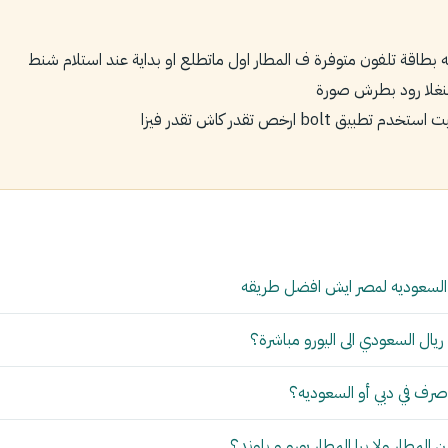
ه بطاقة تلفون متوفرة ف المطار اول ماتطلع او بداية عند استلام شنط
بنغلا رود بطرش صورة
ق bolt ارخص تقدر كاش تقدر فيزا
 السعوديه لمصر ايش افضل طريقه
ال السعودي الى اليورو مباشرة؟
رف في دبي أو السعوديه؟
لمطار ولا برا المطار يورو و باوند؟