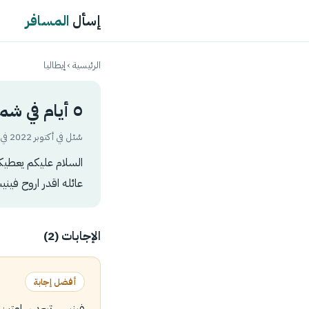
إسأل
المسافر
الرئيسية
›
إيطاليا
٥ أيام في شمال ايطاليا هل اروح فينيسا وجاردا وكومو وميلان ؟
سُئل في أكتوبر 2022 في تصنيف
عائله اقدر اروح فيني
الإجابات (2)
أفضل إجابة
فينيس تبعد ساعتين