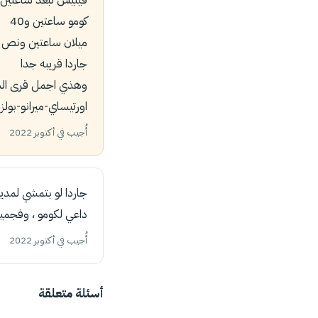
كومو ساعتين و40
ميلان ساعتين ونص
جاردا قريبه جدا
وهذي اجمل قرى الشم
اورتيساي-ميرانو-بولزا
أُجيب في أكتوبر 2022
جاردا لو بتمشي لمدين
داعي لكومو ، وفجميع الاحوال 5 ايّام لا تكفي لكل المدن لي ذكرتها خصوصًا
أُجيب في أكتوبر 2022
أسئلة متعلقة