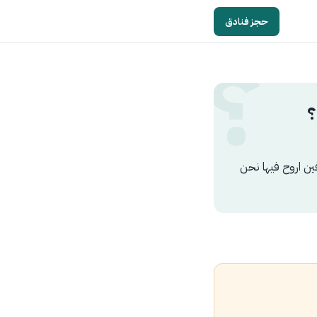
حجز فنادق
دي خمس ليالي في ترينتينو شمال ايطاليا وابغى جدول ٥ الايام فين اروح فيها نحن