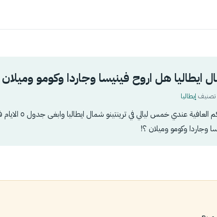
إيطاليا
السلام عليكم يعطيكم العافية عن
سا وجاردا وكومو وميلان ؟!
 وربع