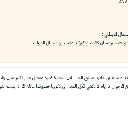
ال الايطالي :
نو-فابيتينو-سان كانديدو-كورتينا دامبيدزو - جبال الدولميت
ة او مدينتين عادي يمشي الحال لانّ البحيرة كبيرة ومطل عليها كثير مدن واذا 
 عائلة الا اذا بتشم هواء المدينة بس