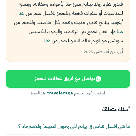
فندق هارد روك بينانج مميز جدًا بأجواءه وحفلاته، ويصلح
للمناسبات أو سفرات فخمة وللحجز بافضل سعر من
هنا
.
أيقونية بينانج فندق حديث وفخم بكل تفاصيله وللحجز من
هنا
وإذا تبغى تجمع بين الرفاهية والهدوء، ليكسيس
سويتس هو الوجهة المثالية وللحجز من
هنا
أُجيب في أغسطس 2025
تواصل مع فريق عطلات للحجز
استخدم كود الخصم
travelersqa
عند الحجز
أسئلة متعلقة
ما هي افضل فنادق في بيانج للي يحبون الطبيعة والاسترخاء ؟