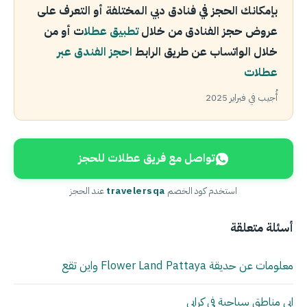
بإمكانك الحجز في فنادق دبي المختلفة أو التعرف على
عروض حجز الفنادق من خلال
تطبيق عطلا
ت أو من
خلال الواتساب عن طريق الرابط
احجز الفندق عبر
عطلات
أُجيب في فبراير 2025
تواصل مع فريق عطلات للحجز
استخدم كود الخصم
travelersqa
عند الحجز
أسئلة متعلقة
معلومات عن حديقة Flower Land Pattaya واين تقع
ابي مناطق سياحية في كرابي