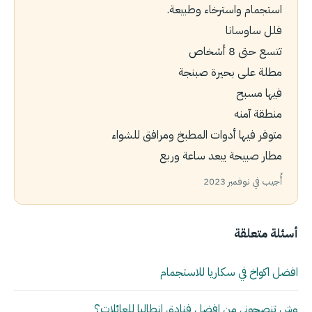
استجمام واسترخاء وطبيعة.
فلل ساوسانا
تتسع حتى 8 أشخاص
مطلة على بحيرة صبنجة
فيها مسبح
منطقة آمنه
متوفر فيها أدوات المطبخ ومرافق للشواء
مطار صبيحة يبعد ساعة وربع
أُجيب في نوفمبر 2023
أسئلة متعلقة
افضل اكواخ في سكاريا للاستجمام
وش تنصحوني من افضل فنادق انطاليا للعائلات؟