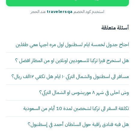
استخدم كود الخصم
travelersqa
عند الحجز
أسئلة متعلقة
احتاج جدول لخمسة ايام لسطنبول اول مره اجيها معي طفلين
هل استخرج فيزا تركيا للسعوديين اونلاين او من المطار افضل ؟
مسافر الى اسطنبول والشمال التركي ١٠ ايام هل تكفي ١٢الف ريال؟
وش احلى في شهر ٨ موريشوس او الشمال التركي؟
تكلفة السفر الى تركيا لشخصين لمدة 10 أيام من السعودية
هل فيه فنادق راقية حول السلطان أحمد في إسطنبول؟