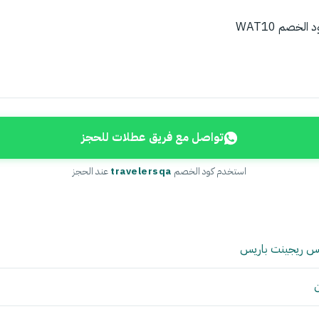
لخصم WAT10
تواصل مع فريق عطلات للحجز
استخدم كود الخصم
travelersqa
عند الحجز
نس ريجينت باريس