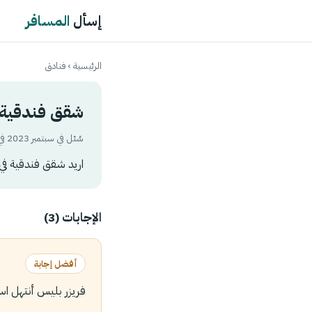
إسأل
المسافر
الرئيسية
›
فنادق
شقق فندقية ف
سُئل في سبتمبر 2023 في تصنيف
اريد شقق فندقية في
الإجابات (3)
أفضل إجابة
فريزر بليس أنتهل اسطنبول أ