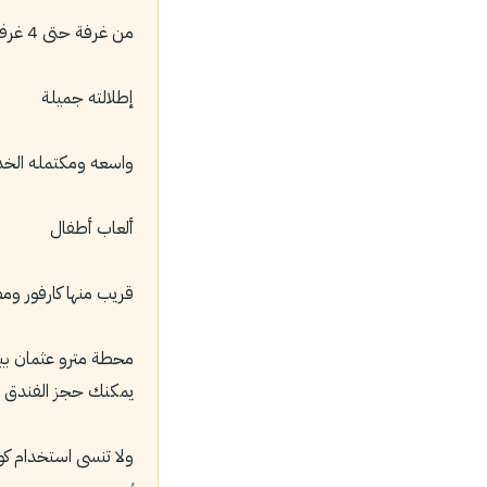
من غرفة حتى 4 غرف
إطلالته جميلة
واسعه ومكتمله الخد
ألعاب أطفال
قريب منها كارفور وم
محطة مترو عثمان بيه 1كم و 5 دقائق بالسيارة عن ت
يمكنك حجز الفندق 
ولا تنسى استخدام كود ا