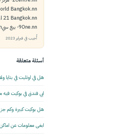
One.nn‏9- بيغ سيBig C .nn‏10محطة21 terminal 21.nn‏11- السوق الحي الصيني-China Town .
أُجيب في فبراير 2023
أسئلة متعلقة
هل في اوتليت في بتايا ولا
ابي فندق في بوكيت فيه
هل بوكيت كبيرة وكم جزير
ابغى معلومات عن اماكن ال