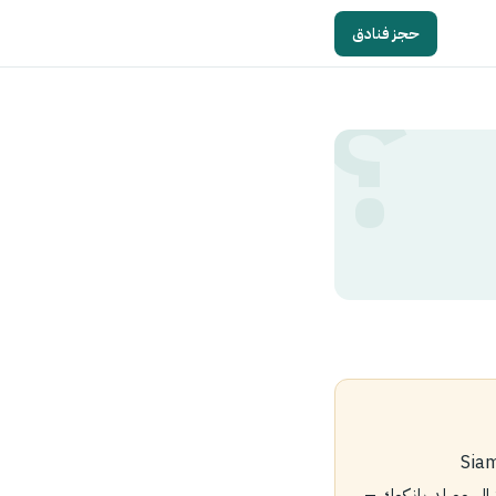
حجز فنادق
Siam Paragon Sh
م Siam Center .nn‏3- سيام ديسكفري Siam Discovery .nn‏4- سنترال وورلد بانكوك –