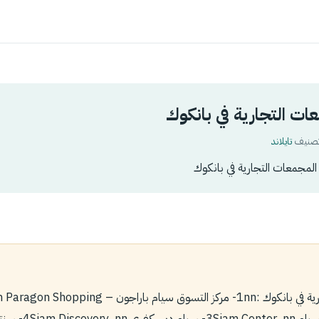
ت التجارية في بانكوك
تايلاند
مجمعات التجارية في بانكوك
أهم المجمعات التجارية في بانكوك :nn‏1- مركز التسوق سيام باراجون – opping
Centre.nn‏2- مركز سيا