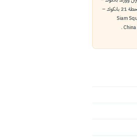
Central World Bangkok.nn‏5- مركز MBK للتسوق – MBK shopping Center .nn6- محطة 21 بانكوك –
- سيلوم كومبلكس-Silom Complex.nn‏8- سيام سكوير-Siam Square