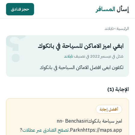
إسأل
المسافر
حجز فنادق
الرئيسية
›
تايلاند
ابغي اميز الاماكن للسياحة في بانكوك
سُئل في ديسمبر 2022 في تصنيف
تايلاند
تكفون ابغى افضل الاماكن السياحية في بانكوك
الإجابة (1)
أفضل إجابة
اميز سياحة بانكوكnn- Benchasiri
Parknhttps://maps.app.
تصفح الفنادق عبر عطلات
?